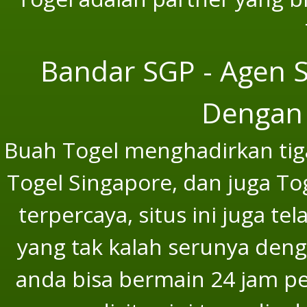
Bandar SGP - Agen S
Dengan 
Buah Togel menghadirkan tiga
Togel Singapore, dan juga To
terpercaya, situs ini juga t
yang tak kalah serunya deng
anda bisa bermain 24 jam p