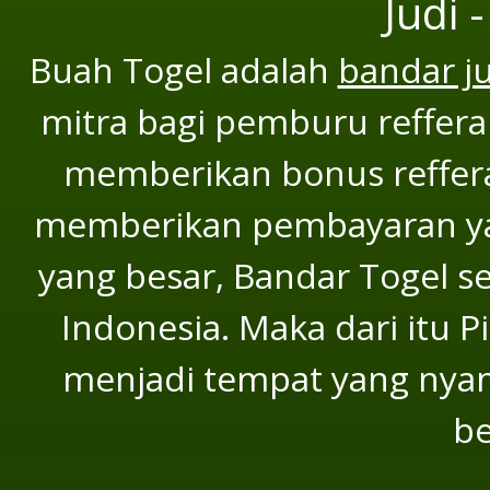
Judi 
Buah Togel adalah
bandar j
mitra bagi pemburu refferal
memberikan bonus refferal
memberikan pembayaran yan
yang besar, Bandar Togel se
Indonesia. Maka dari itu P
menjadi tempat yang nya
be