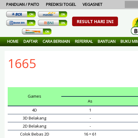
PANDUAN / PAITO
PREDIKSI TOGEL
VEGASNET
RESULT HARI INI
l 100% aman dan terpercaya...Result singaporepools berdasarkan rumus kon
HOME
DAFTAR
CARA BERMAIN
REFERRAL
BANTUAN
BUKU MI
1665
Games
As
4D
1
3D Belakang
-
2D Belakang
-
Colok Bebas 2D
16 = 61