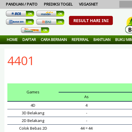
PANDUAN / PAITO
PREDIKSI TOGEL
VEGASNET
RESULT HARI INI
 Togel. Bandar togel 100% aman dan terpercaya...Result singaporepools be
HOME
DAFTAR
CARA BERMAIN
REFERRAL
BANTUAN
BUKU MI
4401
Games
As
4D
4
3D Belakang
-
2D Belakang
-
Colok Bebas 2D
44 = 44