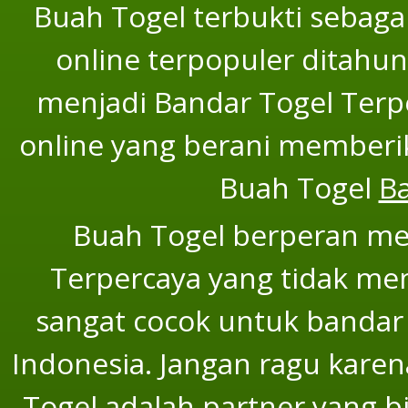
Buah Togel terbukti sebaga
online terpopuler ditahun
menjadi Bandar Togel Terper
online yang berani memberi
Buah Togel
B
Buah Togel berperan men
Terpercaya yang tidak mem
sangat cocok untuk bandar 
Indonesia. Jangan ragu karen
Togel adalah partner yang b