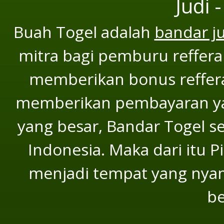
Judi 
Buah Togel adalah
bandar j
mitra bagi pemburu refferal
memberikan bonus refferal
memberikan pembayaran yan
yang besar, Bandar Togel se
Indonesia. Maka dari itu P
menjadi tempat yang nya
be