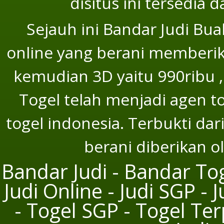
disitus ini tersedia 
Sejauh ini Bandar Judi Bu
online yang berani memberika
kemudian 3D yaitu 990ribu ,
Togel telah menjadi agen t
togel indonesia. Terbukti dar
berani diberikan o
Bandar Judi - Bandar Tog
Judi Online - Judi SGP - 
- Togel SGP - Togel Te