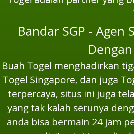
Bandar SGP - Agen S
Dengan 
Buah Togel menghadirkan tiga
Togel Singapore, dan juga To
terpercaya, situs ini juga t
yang tak kalah serunya deng
anda bisa bermain 24 jam p