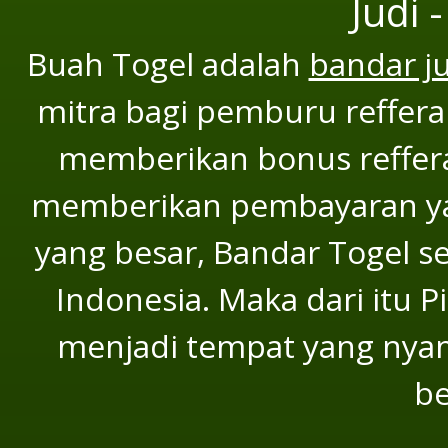
Judi 
Buah Togel adalah
bandar j
mitra bagi pemburu refferal
memberikan bonus refferal
memberikan pembayaran yan
yang besar, Bandar Togel se
Indonesia. Maka dari itu P
menjadi tempat yang nya
be