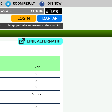
36
ROOM RESULT
JOIN NOW
LOGIN
DAFTAR
Harap perhatikan rekening deposit AKTIF sebelum melakukan transfer dana 
Ekor
8
8
8
77 = 77
8