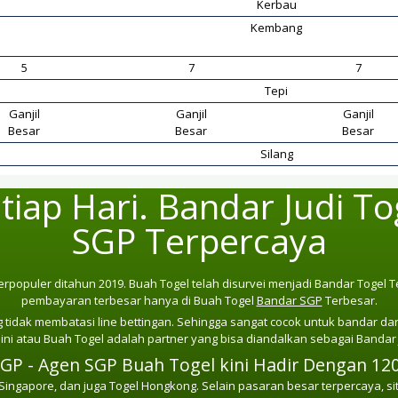
Kerbau
Kembang
5
7
7
Tepi
Ganjil
Ganjil
Ganjil
Besar
Besar
Besar
Silang
tiap Hari. Bandar Judi To
SGP Terpercaya
terpopuler ditahun 2019. Buah Togel telah disurvei menjadi Bandar Togel T
pembayaran terbesar hanya di Buah Togel
Bandar SGP
Terbesar.
 tidak membatasi line bettingan. Sehingga sangat cocok untuk bandar da
 ini atau Buah Togel adalah partner yang bisa diandalkan sebagai Bandar J
GP - Agen SGP Buah Togel kini Hadir Dengan 12
ingapore, dan juga Togel Hongkong. Selain pasaran besar terpercaya, sit