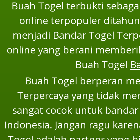
Buah Togel terbukti sebaga
online terpopuler ditahun
menjadi Bandar Togel Terper
online yang berani memberi
Buah Togel
B
Buah Togel berperan men
Terpercaya yang tidak mem
sangat cocok untuk bandar 
Indonesia. Jangan ragu karen
Togel adalah partner yang b