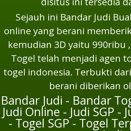
disitus ini tersedia 
Sejauh ini Bandar Judi Bu
online yang berani memberika
kemudian 3D yaitu 990ribu ,
Togel telah menjadi agen t
togel indonesia. Terbukti dar
berani diberikan o
Bandar Judi - Bandar Tog
Judi Online - Judi SGP - 
- Togel SGP - Togel Te