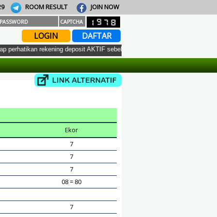
29
ROOM RESULT
JOIN NOW
LOGIN
DAFTAR
rhatikan rekening deposit AKTIF sebelum melakukan transfer dana !!!
Ekor
7
7
7
08 = 80
7