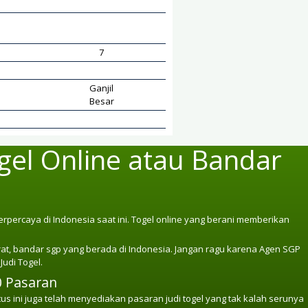
7
Ganjil
Besar
gel Online atau Bandar
erpercaya di Indonesia saat ini. Togel online yang berani memberikan
rat, bandar sgp yang berada di Indonesia. Jangan ragu karena Agen SGP
udi Togel.
0 Pasaran
us ini juga telah menyediakan pasaran judi togel yang tak kalah serunya