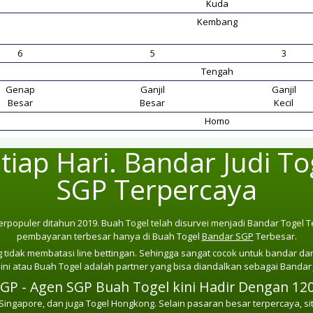
Kuda
Kembang
6
5
3
Tengah
Genap
Ganjil
Ganjil
Besar
Besar
Kecil
Homo
tiap Hari. Bandar Judi To
SGP Terpercaya
terpopuler ditahun 2019. Buah Togel telah disurvei menjadi Bandar Togel T
pembayaran terbesar hanya di Buah Togel
Bandar SGP
Terbesar.
 tidak membatasi line bettingan. Sehingga sangat cocok untuk bandar da
 ini atau Buah Togel adalah partner yang bisa diandalkan sebagai Bandar J
GP - Agen SGP Buah Togel kini Hadir Dengan 12
ingapore, dan juga Togel Hongkong. Selain pasaran besar terpercaya, sit