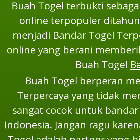
Buah Togel terbukti sebaga
online terpopuler ditahun
menjadi Bandar Togel Terper
online yang berani memberi
Buah Togel
B
Buah Togel berperan men
Terpercaya yang tidak mem
sangat cocok untuk bandar 
Indonesia. Jangan ragu karen
Togel adalah partner yang b