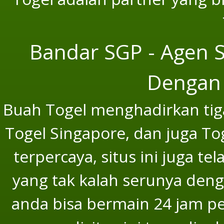
Bandar SGP - Agen S
Dengan 
Buah Togel menghadirkan tiga
Togel Singapore, dan juga To
terpercaya, situs ini juga t
yang tak kalah serunya deng
anda bisa bermain 24 jam p