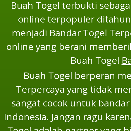
Buah Togel terbukti sebaga
online terpopuler ditahun
menjadi Bandar Togel Terper
online yang berani memberi
Buah Togel
B
Buah Togel berperan men
Terpercaya yang tidak mem
sangat cocok untuk bandar 
Indonesia. Jangan ragu karen
Togel adalah partner yang b