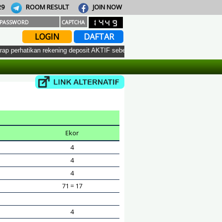
29
ROOM RESULT
JOIN NOW
LOGIN
DAFTAR
erhatikan rekening deposit AKTIF sebelum melakukan transfer dana !!!
Ekor
4
4
4
71 = 17
4