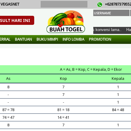
VEGASNET
+62878737955
SULT HARI INI
ercaya...Result singaporepools berdasarkan rumus konversi lama.. Harap p
ERRAL
BANTUAN
BUKU MIMPI
INFO LOMBA
PROMOTION
A = As, B = Kop, C = Kepala, D = Ekor
As
Kop
Kepala
8
7
1
-
7
1
-
-
1
87 = 78
81 = 18
84 = 48
74 = 47
14 = 41
8
7
1