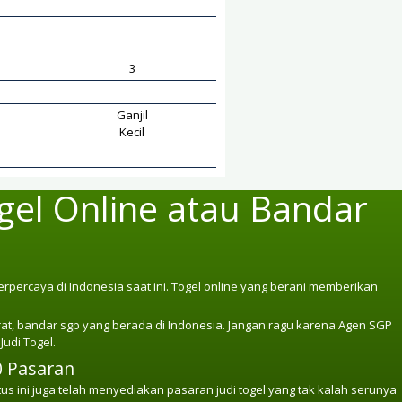
3
Ganjil
Kecil
gel Online atau Bandar
erpercaya di Indonesia saat ini. Togel online yang berani memberikan
rat, bandar sgp yang berada di Indonesia. Jangan ragu karena Agen SGP
udi Togel.
0 Pasaran
us ini juga telah menyediakan pasaran judi togel yang tak kalah serunya