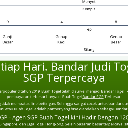
Monyet
Kempis
9
4
8
Tepi
Ganjil
Genap
Genap
Besar
Kecil
Besar
Silang
tiap Hari. Bandar Judi To
SGP Terpercaya
terpopuler ditahun 2019. Buah Togel telah disurvei menjadi Bandar Togel T
pembayaran terbesar hanya di Buah Togel
Bandar SGP
Terbesar.
 tidak membatasi line bettingan. Sehingga sangat cocok untuk bandar da
 ini atau Buah Togel adalah partner yang bisa diandalkan sebagai Bandar J
GP - Agen SGP Buah Togel kini Hadir Dengan 12
ingapore, dan juga Togel Hongkong. Selain pasaran besar terpercaya, sit