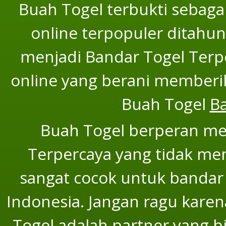
Buah Togel terbukti sebaga
online terpopuler ditahun
menjadi Bandar Togel Terper
online yang berani memberi
Buah Togel
B
Buah Togel berperan men
Terpercaya yang tidak mem
sangat cocok untuk bandar 
Indonesia. Jangan ragu karen
Togel adalah partner yang b