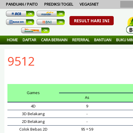
PANDUAN / PAITO
PREDIKSI TOGEL
VEGASNET
RESULT HARI INI
Togel. Bandar togel 100% aman dan terpercaya...Result singaporepools ber
HOME
DAFTAR
CARA BERMAIN
REFERRAL
BANTUAN
BUKU MI
9512
Games
As
4D
9
3D Belakang
-
2D Belakang
-
Colok Bebas 2D
95 = 59