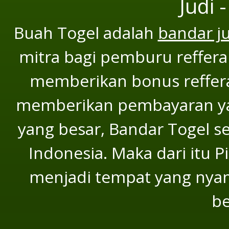
Judi 
Buah Togel adalah
bandar j
mitra bagi pemburu refferal
memberikan bonus refferal
memberikan pembayaran yan
yang besar, Bandar Togel se
Indonesia. Maka dari itu P
menjadi tempat yang nya
be