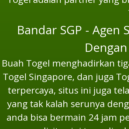
Bandar SGP - Agen S
Dengan 
Buah Togel menghadirkan tiga
Togel Singapore, dan juga To
terpercaya, situs ini juga t
yang tak kalah serunya deng
anda bisa bermain 24 jam p