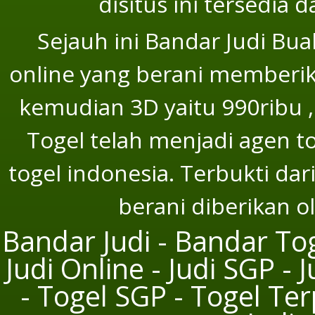
disitus ini tersedia 
Sejauh ini Bandar Judi Bu
online yang berani memberika
kemudian 3D yaitu 990ribu ,
Togel telah menjadi agen t
togel indonesia. Terbukti dar
berani diberikan o
Bandar Judi - Bandar Tog
Judi Online - Judi SGP - 
- Togel SGP - Togel Te