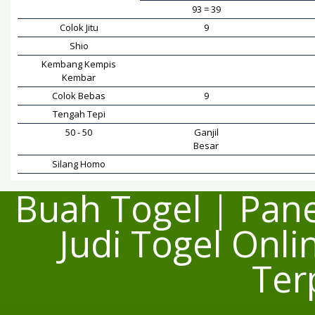
93 = 39
Colok Jitu
9
Shio
Kembang Kempis
Kembar
Colok Bebas
9
Tengah Tepi
50 - 50
Ganjil
Besar
Silang Homo
Buah Togel | Pane
Judi Togel Onl
Ter