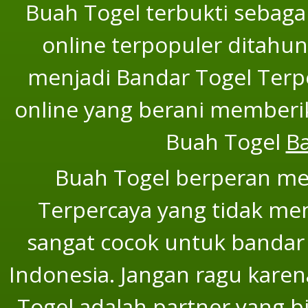
Buah Togel terbukti sebaga
online terpopuler ditahun
menjadi Bandar Togel Terper
online yang berani memberi
Buah Togel
B
Buah Togel berperan men
Terpercaya yang tidak mem
sangat cocok untuk bandar 
Indonesia. Jangan ragu karen
Togel adalah partner yang b