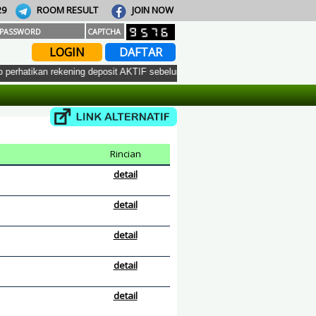
29
ROOM RESULT
JOIN NOW
LOGIN
DAFTAR
tikan rekening deposit AKTIF sebelum melakukan transfer dana !!!
Rincian
detail
detail
detail
detail
detail