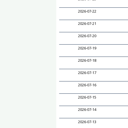
2026-07-22
2026-07-21
2026-07-20
2026-07-19
2026-07-18
2026-07-17
2026-07-16
2026-07-15
2026-07-14
2026-07-13