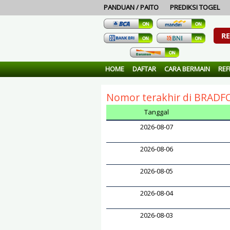
PANDUAN / PAITO
PREDIKSI TOGEL
RE
Selamat datang di Buah Togel. Bandar togel 100% aman dan terperca
HOME
DAFTAR
CARA BERMAIN
REF
Nomor terakhir di BRADF
Tanggal
2026-08-07
2026-08-06
2026-08-05
2026-08-04
2026-08-03