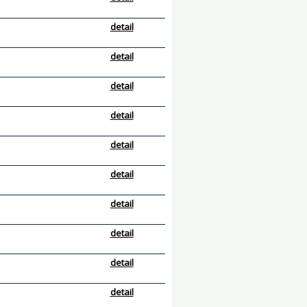
detail
detail
detail
detail
detail
detail
detail
detail
detail
detail