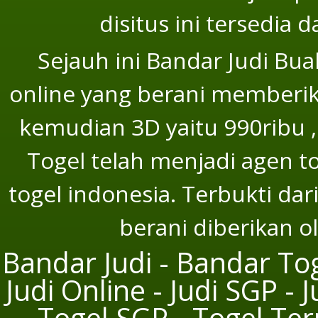
disitus ini tersedia 
Sejauh ini Bandar Judi Bu
online yang berani memberika
kemudian 3D yaitu 990ribu ,
Togel telah menjadi agen t
togel indonesia. Terbukti dar
berani diberikan o
Bandar Judi - Bandar Tog
Judi Online - Judi SGP - 
- Togel SGP - Togel Te