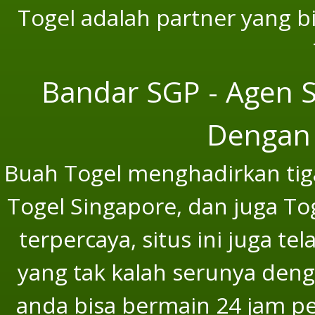
Togel adalah partner yang b
Bandar SGP - Agen S
Dengan 
Buah Togel menghadirkan tiga
Togel Singapore, dan juga To
terpercaya, situs ini juga t
yang tak kalah serunya deng
anda bisa bermain 24 jam p