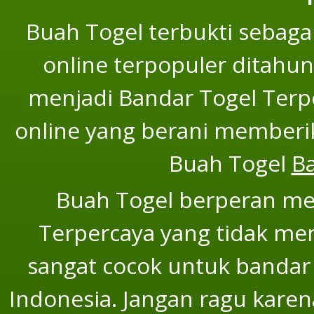
Buah Togel terbukti sebaga
online terpopuler ditahun
menjadi Bandar Togel Terper
online yang berani memberi
Buah Togel
B
Buah Togel berperan men
Terpercaya yang tidak mem
sangat cocok untuk bandar 
Indonesia. Jangan ragu karen