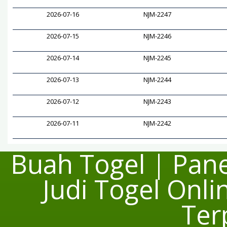
2026-07-16
NJM-2247
2026-07-15
NJM-2246
2026-07-14
NJM-2245
2026-07-13
NJM-2244
2026-07-12
NJM-2243
2026-07-11
NJM-2242
Buah Togel | Pane
Judi Togel Onl
Ter