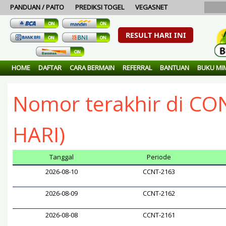
PANDUAN / PAITO
PREDIKSI TOGEL
VEGASNET
RESULT HARI INI
i Buah Togel. Bandar togel 100% aman dan terpercaya...Result singaporepo
HOME
DAFTAR
CARA BERMAIN
REFERRAL
BANTUAN
BUKU MI
Nomor terakhir di C
HARI)
Tanggal
Periode
2026-08-10
CCNT-2163
2026-08-09
CCNT-2162
2026-08-08
CCNT-2161